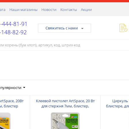
ата
Наши магазины
Новости
Контакты
Акции
-444-81-91
Свяжитесь с нами
-148-82-92
опулярности
rtSpace, 20Вт
Клеевой пистолет ArtSpace, 20 Вт
Циркуль 
м, блистер
для стержня 7мм, блистер,
блистере, д
выключатель
KOH-