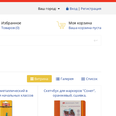
Ваш город:
Вход
|
Регистрация
Избранное
Моя корзина
Товаров (
0
)
Ваша корзина пуста
Витрина
Галерея
Список
металлический в
Скетчбук для маркеров "Сонет",
ля начальных классов
оранжевый, сшивка,
I-NOOR 4501
двухсторонняя бумага, 220 г/м2,
А5, 20 листов