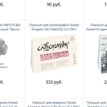
б.
90 руб.
1
в 148*210 40л
Планшет для каллиграфии Лилия
Планшет дл
кошек" Весна.
Холдинг А5 (148х210) 12 л 250 г
Лилия Холдинг
динг
б.
333 руб.
2
арели Лилия
Планшет для акварели Лилия
Планшет для 
 лес" А2, 20
Холдинг "Ворон"20х20 см 15 л 300 г,
"Колибри с ц