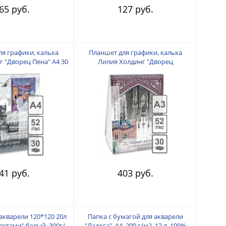
65 руб.
127 руб.
я графики, калька
Планшет для графики, калька
 "Дворец Пена" А4 30
Лилия Холдинг "Дворец
л 180 г
Альгамбра" А3 30 л 180 г
41 руб.
403 руб.
акварели 120*120 20л
Папка с бумагой для акварели
ветами" белый, 300г/
"Ладога", А4, 200 г/м2, 12 л, 100%