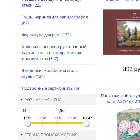
стеки
(223)
листов 2
Тушь, чернила для рапидографов
(67)
Фурнитура для рам.
(132)
Холсты на основе, грунтованный
картон, холст на подрамниках,
инструменты
(847)
892 ру
Этюдники, мольберты столы,
стулья
(124)
Подарочные сертификаты
(6)
Папка для работ гу
РОЗНИЧНАЯ ЦЕНА
поле" А5 (148 х 210
От
До
1371
3690
6009
8328
10647
СТРАНА ПРОИСХОЖДЕНИЯ