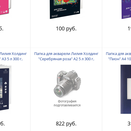
б.
100 руб.
1
 Лилия Холдинг
Папка для акварели Лилия Холдинг
Папка для ак
А3 5 л 300 г,
"Серебряная роза" А2 5 л 300 г,
"Пион" А4 10
00%
хлопок 100%
м
б.
822 руб.
3