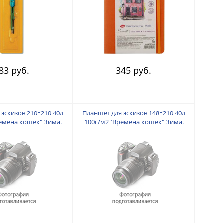
83 руб.
345 руб.
 эскизов 210*210 40л
Планшет для эскизов 148*210 40л
емена кошек" Зима.
100г/м2 "Времена кошек" Зима.
ия Холдинг
Лилия Холдинг