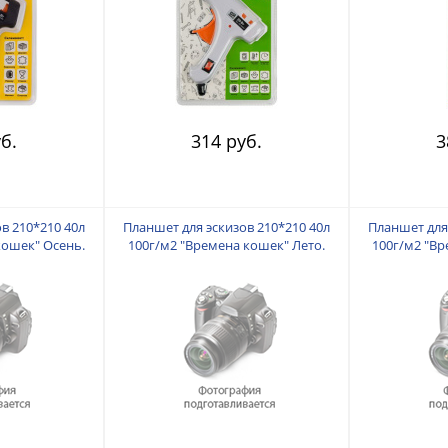
б.
314 руб.
3
в 210*210 40л
Планшет для эскизов 210*210 40л
Планшет для
кошек" Осень.
100г/м2 "Времена кошек" Лето.
100г/м2 "Вр
динг
Лилия Холдинг
Лил