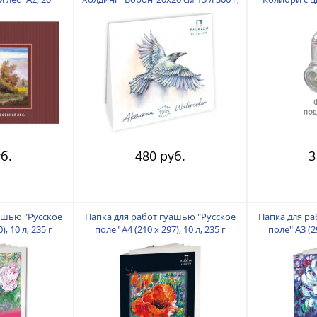
00 г
100% хлопок, белый
м2,
б.
480 руб.
3
ашью "Русское
Папка для работ гуашью "Русское
Папка для ра
), 10 л, 235 г
поле" А4 (210 х 297), 10 л, 235 г
поле" А3 (29