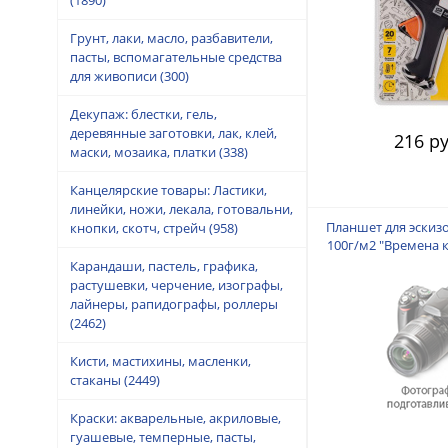
Грунт, лаки, масло, разбавители,
пасты, вспомагательные средства
для живописи
(300)
Декупаж: блестки, гель,
деревянные заготовки, лак, клей,
216 ру
маски, мозаика, платки
(338)
Канцелярские товары: Ластики,
линейки, ножи, лекала, готовальни,
Планшет для эскизо
кнопки, скотч, стрейч
(958)
100г/м2 "Времена 
Лилия Хол
Карандаши, пастель, графика,
растушевки, черчение, изографы,
лайнеры, рапидографы, роллеры
(2462)
Кисти, мастихины, масленки,
стаканы
(2449)
Краски: акварельные, акриловые,
гуашевые, темперные, пасты,