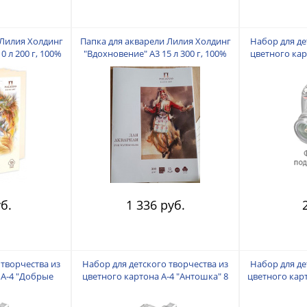
 Лилия Холдинг
Папка для акварели Лилия Холдинг
Набор для де
0 л 200 г, 100%
"Вдохновение" А3 15 л 300 г, 100%
цветного кар
вая кость
хлопок
цве
б.
1 336 руб.
 творчества из
Набор для детского творчества из
Набор для де
 А-4 "Добрые
цветного картона А-4 "Антошка" 8
цветного карт
 листов 160 гр.
цветов 8 листов
4 цве