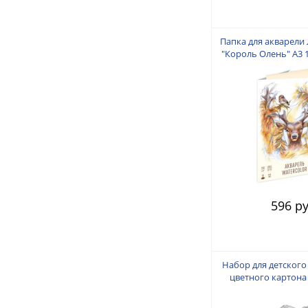
Папка для акварели
"Король Олень" А3 1
хлопок, слоно
596 ру
Набор для детского
цветного картона
сердца" 10 цветов. 10