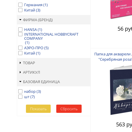
Германия
(
1
)
Китай
(
3
)
ФИРМА (БРЕНД)
56 ру
HANSA
(
1
)
INTERNATIONAL HOBBYCRAFT
COMPANY
(
1
)
АЭРО-ПРО
(
5
)
Китай
(
1
)
Папка для акварели
"Серебряная роза" 
ТОВАР
хлопок 1
АРТИКУЛ
БАЗОВАЯ ЕДИНИЦА
набор
(
3
)
шт
(
7
)
563 ру