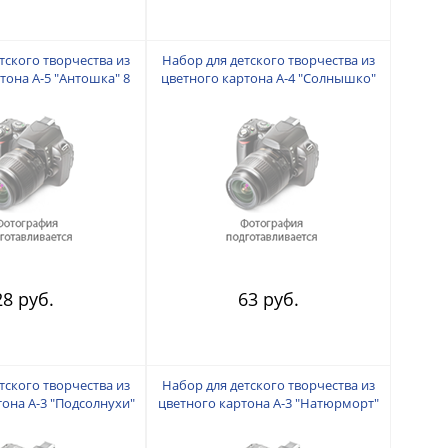
тского творчества из
Набор для детского творчества из
тона А-5 "Антошка" 8
цветного картона А-4 "Солнышко"
тов 8 листов
10 цветов. 10 листов
28 руб.
63 руб.
тского творчества из
Набор для детского творчества из
она А-3 "Подсолнухи"
цветного картона А-3 "Натюрморт"
та. 12 листов
10 цветов. 10 листов