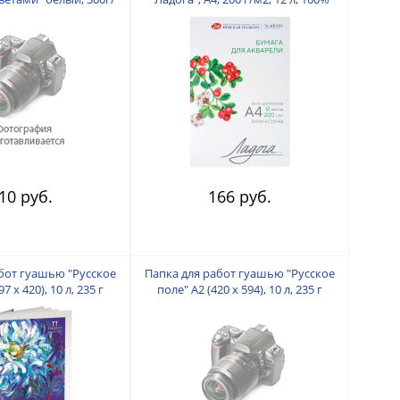
 100%хлопок
целлюлоза, среднее зерно
10 руб.
166 руб.
бот гуашью "Русское
Папка для работ гуашью "Русское
7 х 420), 10 л, 235 г
поле" А2 (420 х 594), 10 л, 235 г