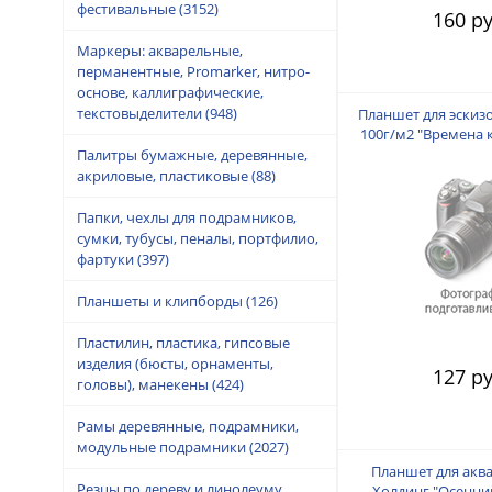
фестивальные
(3152)
160 ру
Маркеры: акварельные,
перманентные, Promarker, нитро-
основе, каллиграфические,
текстовыделители
(948)
Планшет для эскизо
100г/м2 "Времена 
Лилия Хол
Палитры бумажные, деревянные,
акриловые, пластиковые
(88)
Папки, чехлы для подрамников,
сумки, тубусы, пеналы, портфилио,
фартуки
(397)
Планшеты и клипборды
(126)
Пластилин, пластика, гипсовые
изделия (бюсты, орнаменты,
127 ру
головы), манекены
(424)
Рамы деревянные, подрамники,
модульные подрамники
(2027)
Планшет для акв
Резцы по дереву и линолеуму,
Холдинг "Осенний