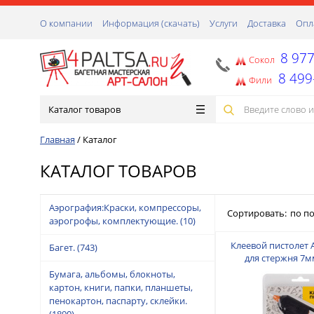
О компании
Информация (скачать)
Услуги
Доставка
Опл
8 977
Сокол
8 499
Фили
Каталог товаров
Главная
/
Каталог
КАТАЛОГ ТОВАРОВ
Аэрография:Краски, компрессоры,
Сортировать:
по п
аэрогрофы, комплектующие.
(10)
Клеевой пистолет A
Багет.
(743)
для стержня 7м
Бумага, альбомы, блокноты,
картон, книги, папки, планшеты,
пенокартон, паспарту, склейки.
(1890)