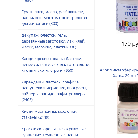
Грунт, лаки, масло, разбавители,
пасты, вспомагательные средства
для живописи
(300)
Декупаж: блестки, гель,
деревянные заготовки, лак, клей,
170 ру
маски, мозаика, платки
(338)
Канцелярские товары: Ластики,
линейки, ножи, лекала, готовальни,
Акрил интерферир
кнопки, скотч, стрейч
(958)
банка 20 мл 
Карандаши, пастель, графика,
растушевки, черчение, изографы,
лайнеры, рапидографы, роллеры
(2462)
Кисти, мастихины, масленки,
стаканы
(2449)
Краски: акварельные, акриловые,
гуашевые, темперные, пасты,