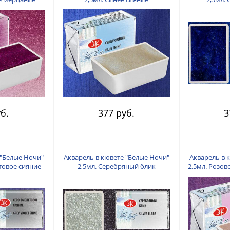
б.
377 руб.
3
 "Белые Ночи"
Акварель в кювете "Белые Ночи"
Акварель в 
товое сияние
2,5мл. Серебряный блик
2,5мл. Розов