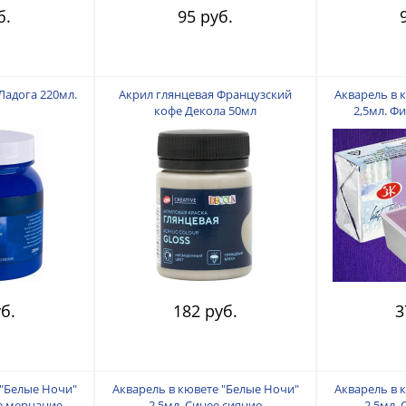
б.
95 руб.
Ладога 220мл.
Акрил глянцевая Французский
Акварель в 
кофе Декола 50мл
2,5мл. Ф
б.
182 руб.
3
 "Белые Ночи"
Акварель в кювете "Белые Ночи"
Акварель в 
е мерцание
2,5мл. Синее сияние
2,5мл.