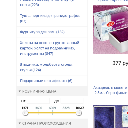
стеки
(223)
Тушь, чернила для рапидографов
(67)
Фурнитура для рам.
(132)
Холсты на основе, грунтованный
картон, холст на подрамниках,
инструменты
(847)
377 ру
Этюдники, мольберты столы,
стулья
(124)
Подарочные сертификаты
(6)
Акварель в кювете
РОЗНИЧНАЯ ЦЕНА
2,5мл. Серо-фиоле
От
До
1371
3690
6009
8328
10647
СТРАНА ПРОИСХОЖДЕНИЯ