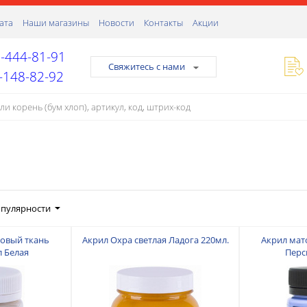
ата
Наши магазины
Новости
Контакты
Акции
-444-81-91
Свяжитесь с нами
-148-82-92
опулярности
овый ткань
Акрил Охра светлая Ладога 220мл.
Акрил мат
л Белая
Перс