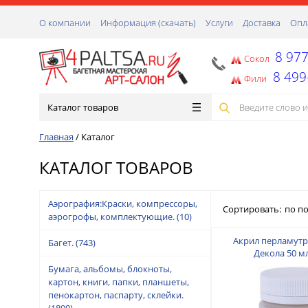
О компании
Информация (скачать)
Услуги
Доставка
Опл
8 977
Сокол
8 499
Фили
Каталог товаров
Главная
/
Каталог
КАТАЛОГ ТОВАРОВ
Аэрография:Краски, компрессоры,
Сортировать:
по п
аэрогрофы, комплектующие.
(10)
Акрил перламутр
Багет.
(743)
Декола 50 м
Бумага, альбомы, блокноты,
картон, книги, папки, планшеты,
пенокартон, паспарту, склейки.
(1890)