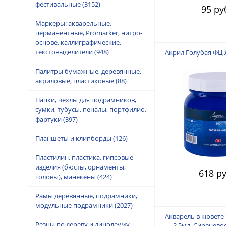
фестивальные
(3152)
95 ру
Маркеры: акварельные,
перманентные, Promarker, нитро-
основе, каллиграфические,
текстовыделители
(948)
Акрил Голубая ФЦ 
Палитры бумажные, деревянные,
акриловые, пластиковые
(88)
Папки, чехлы для подрамников,
сумки, тубусы, пеналы, портфилио,
фартуки
(397)
Планшеты и клипборды
(126)
Пластилин, пластика, гипсовые
изделия (бюсты, орнаменты,
618 ру
головы), манекены
(424)
Рамы деревянные, подрамники,
модульные подрамники
(2027)
Акварель в кювете
Резцы по дереву и линолеуму,
2,5мл. Сиренево