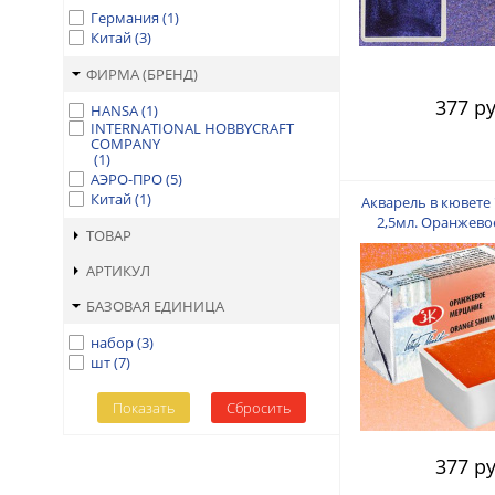
Германия
(
1
)
Китай
(
3
)
ФИРМА (БРЕНД)
377 ру
HANSA
(
1
)
INTERNATIONAL HOBBYCRAFT
COMPANY
(
1
)
АЭРО-ПРО
(
5
)
Китай
(
1
)
Акварель в кювете
2,5мл. Оранжево
ТОВАР
АРТИКУЛ
БАЗОВАЯ ЕДИНИЦА
набор
(
3
)
шт
(
7
)
377 ру