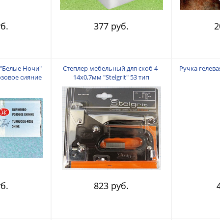
б.
377 руб.
2
 "Белые Ночи"
Степлер мебельный для скоб 4-
Ручка гелева
озовое сияние
14х0,7мм "Stelgrit" 53 тип
б.
823 руб.