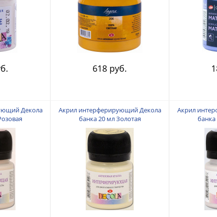
б.
618 руб.
1
ующий Декола
Акрил интерферирующий Декола
Акрил инте
Розовая
банка 20 мл Золотая
банка 