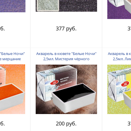
б.
377 руб.
3
 "Белые Ночи"
Акварель в кювете "Белые Ночи"
Акварель в 
е мерцание
2,5мл. Мистерия чёрного
2,5мл. Л
б.
200 руб.
3