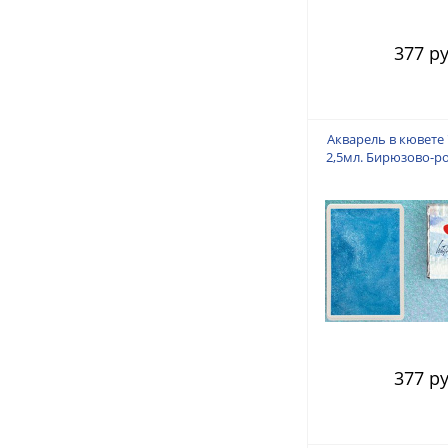
377 ру
Акварель в кювете
2,5мл. Бирюзово-р
377 ру