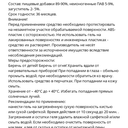
Состав: пищевые добавки 89-90%, неионогенные ПАВ 5-9%,
загуститель 2- 5%.
Срок годности: 36 месяцев.
Внимание!
Перед применением средство необходимо протестировать
на незаметном участке обрабатываемой поверхности. ABS-
пластик с осторожностью. Не использовать гель на
лакированных поверхностях и инженерных пластиках -
средство их растворяет. Производитель не несёт
ответственности за испорченное имущество вследствие
несоблюдения рекомендаций.
Меры предосторожности:
Беречь от детей! Беречь от огня! Хранить вдали от
нагревательных приборов! При попадании в глаза – обильно
промыть водой, при необходимости обратиться ко врачу.
Использовать средство в перчатках. При попадании на кожу
смыть.
Хранение от – 40°C до + 40°C. Избегать попадания прямых
солнечных лучей.
Рекомендации по применению:
нанести гель на загрязнённую сухую поверхность кистью
или сухой салфеткой. Время действия от 10 секунд до 20 мин. .
Загрязнения и остатки геля удалить влажной салфеткой и/или
смыть водой. Если необходимо очистить поверхность от
наклеек, клея от скотча и остатки от монтажной пены,