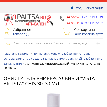
Вход
|
Регистрация
Сокол
8 977-444-81-91
Фили
8 499-148-82-92
Избранное
Моя корзина
Товаров (
0
)
Ваша корзина пуста
Главная
/
Каталог
/
Грунт, лаки, масло, разбавители, пасты,
вспомагательные средства для живописи
/
Лак, клей, разбавитель
для живописи
/
Очиститель универсальный "VISTA-ARTISTA" CHIS-
30, 30 мл .
ОЧИСТИТЕЛЬ УНИВЕРСАЛЬНЫЙ "VISTA-
ARTISTA" CHIS-30, 30 МЛ .