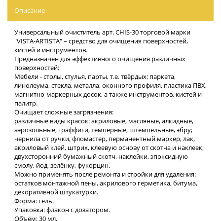
Описание
Универсальный очиститель арт. CHIS-30 торговой марки
"VISTA-ARTISTA" – средство для очищения поверхностей,
кистей и инструментов.
Предназначен для эффективного очищения различных
поверхностей:
Мебели - столы, стулья, парты, т.е. твёрдых; паркета,
линолеума, стекла, металла, оконного профиля, пластика ПВХ,
магнитно-маркерных досок, а также инструментов, кистей и
палитр.
Очищает сложные загрязнения:
различные виды красок: акриловые, масляные, алкидные,
аэрозольные, граффити, темперные, штемпельные, эбру;
чернила от ручки, фломастер, перманентный маркер, лак,
акриловый клей, штрих, клеевую основу от скотча и наклеек,
двухсторонний бумажный скотч, наклейки, эпоксидную
смолу, йод, зелёнку, фукорцин.
Можно применять после ремонта и стройки для удаления:
остатков монтажной пены, акрилового герметика, битума,
декоративной штукатурки.
Форма: гель.
Упаковка: флакон с дозатором.
Объём: 30 мл.