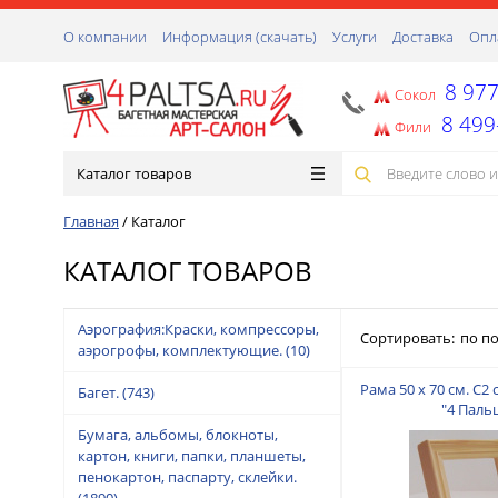
О компании
Информация (скачать)
Услуги
Доставка
Опл
8 977
Сокол
8 499
Фили
Каталог товаров
Главная
/
Каталог
КАТАЛОГ ТОВАРОВ
Аэрография:Краски, компрессоры,
Сортировать:
по п
аэрогрофы, комплектующие.
(10)
Рама 50 х 70 см. С2
Багет.
(743)
"4 Паль
Бумага, альбомы, блокноты,
картон, книги, папки, планшеты,
пенокартон, паспарту, склейки.
(1890)