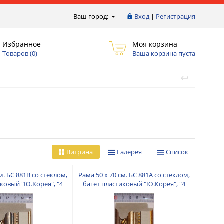
Ваш город:
Вход
|
Регистрация
Избранное
Моя корзина
Товаров (
0
)
Ваша корзина пуста
Витрина
Галерея
Список
м. БС 881В со стеклом,
Рама 50 х 70 см. БС 881А со стеклом,
иковый "Ю.Корея", "4
багет пластиковый "Ю.Корея", "4
пальца"
пальца"