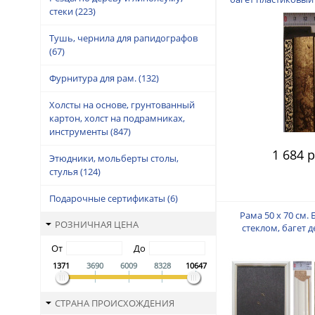
стеки
(223)
пальца
Тушь, чернила для рапидографов
(67)
Фурнитура для рам.
(132)
Холсты на основе, грунтованный
картон, холст на подрамниках,
инструменты
(847)
1 684 р
Этюдники, мольберты столы,
стулья
(124)
Подарочные сертификаты
(6)
Рама 50 х 70 см. 
РОЗНИЧНАЯ ЦЕНА
стеклом, багет 
"Малайзия", "
От
До
1371
3690
6009
8328
10647
СТРАНА ПРОИСХОЖДЕНИЯ