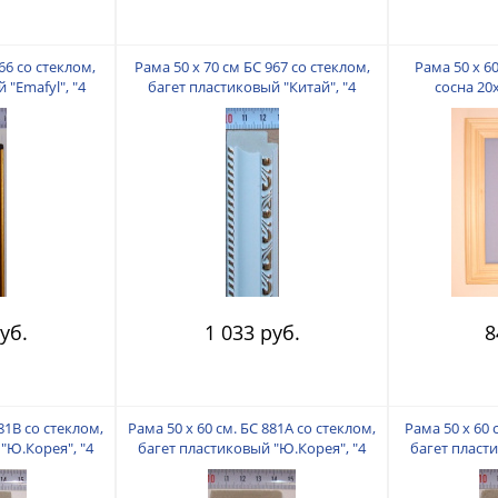
66 со стеклом,
Рама 50 х 70 см БС 967 со стеклом,
Рама 50 х 60
 "Emafyl", "4
багет пластиковый "Китай", "4
сосна 20
"
пальца"
уб.
1 033 руб.
8
881В со стеклом,
Рама 50 х 60 см. БС 881А со стеклом,
Рама 50 х 60 
"Ю.Корея", "4
багет пластиковый "Ю.Корея", "4
багет пласт
"
пальца"