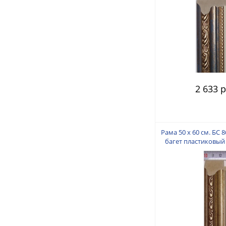
2 633 р
Рама 50 х 60 см. БС 8
багет пластиковый 
пальца