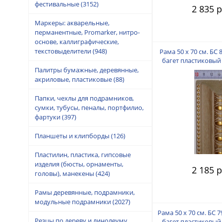
фестивальные
(3152)
2 835 р
Маркеры: акварельные,
перманентные, Promarker, нитро-
основе, каллиграфические,
текстовыделители
(948)
Рама 50 х 70 см. БС 
багет пластиковый 
пальца
Палитры бумажные, деревянные,
акриловые, пластиковые
(88)
Папки, чехлы для подрамников,
сумки, тубусы, пеналы, портфилио,
фартуки
(397)
Планшеты и клипборды
(126)
Пластилин, пластика, гипсовые
изделия (бюсты, орнаменты,
2 185 р
головы), манекены
(424)
Рамы деревянные, подрамники,
модульные подрамники
(2027)
Рама 50 х 70 см. БС 
Резцы по дереву и линолеуму,
багет пластиковый 