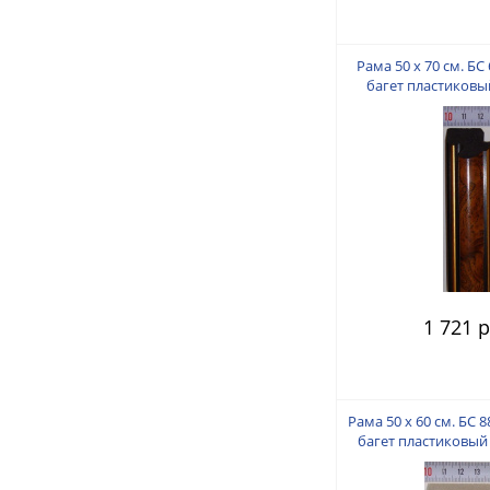
Рама 50 х 70 см. БС 
багет пластиковый
пальца
1 721 р
Рама 50 х 60 см. БС 
багет пластиковый 
пальца