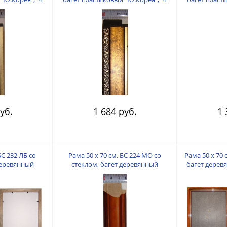
"
пальца"
уб.
1 684 руб.
1 
БС 232 ЛБ со
Рама 50 х 70 см. БС 224 МО со
Рама 50 х 70 
деревянный
стеклом, багет деревянный
багет дерев
4 пальца"
"Малайзия", "4 пальца"