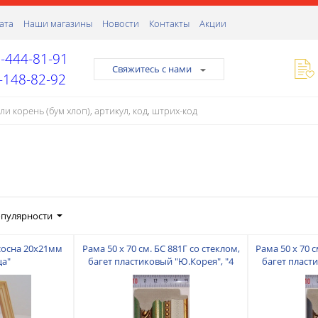
ата
Наши магазины
Новости
Контакты
Акции
-444-81-91
Свяжитесь с нами
-148-82-92
опулярности
 сосна 20х21мм
Рама 50 х 70 см. БС 881Г со стеклом,
Рама 50 х 70 с
ца"
багет пластиковый "Ю.Корея", "4
багет пласт
пальца"