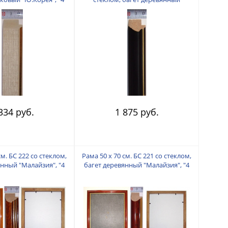
пальца"
"Малайзия", "4 пальца"
334 руб.
1 875 руб.
см. БС 222 со стеклом,
Рама 50 х 70 см. БС 221 со стеклом,
янный "Малайзия", "4
багет деревянный "Малайзия", "4
пальца"
пальца"