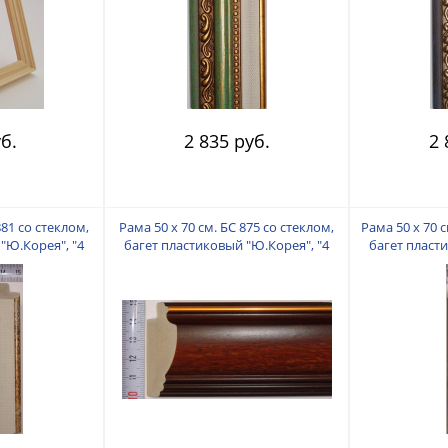
б.
2 835 руб.
2 
881 со стеклом,
Рама 50 х 70 см. БС 875 со стеклом,
Рама 50 х 70 с
"Ю.Корея", "4
багет пластиковый "Ю.Корея", "4
багет пласт
"
пальца"