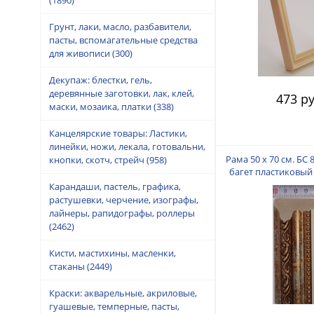
Грунт, лаки, масло, разбавители,
пасты, вспомагательные средства
для живописи
(300)
Декупаж: блестки, гель,
деревянные заготовки, лак, клей,
473 ру
маски, мозаика, платки
(338)
Канцелярские товары: Ластики,
линейки, ножи, лекала, готовальни,
Рама 50 х 70 см. БС 
кнопки, скотч, стрейч
(958)
багет пластиковый 
пальца
Карандаши, пастель, графика,
растушевки, черчение, изографы,
лайнеры, рапидографы, роллеры
(2462)
Кисти, мастихины, масленки,
стаканы
(2449)
Краски: акварельные, акриловые,
гуашевые, темперные, пасты,