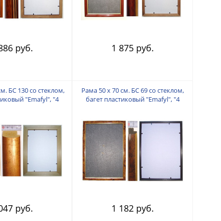
886 руб.
1 875 руб.
см. БС 130 со стеклом,
Рама 50 х 70 см. БС 69 со стеклом,
иковый "Emafyl", "4
багет пластиковый "Emafyl", "4
пальца"
пальца"
047 руб.
1 182 руб.