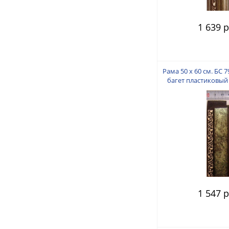
1 639 р
Рама 50 х 60 см. БС 
багет пластиковый 
пальца
1 547 р