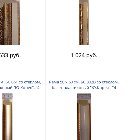
633 руб.
1 024 руб.
см. БС 851 со стеклом,
Рама 50 х 60 см. БС 802В со стеклом,
иковый "Ю.Корея", "4
багет пластиковый "Ю.Корея", "4
пальца"
пальца"