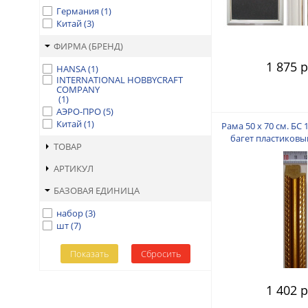
Германия
(
1
)
Китай
(
3
)
ФИРМА (БРЕНД)
1 875 р
HANSA
(
1
)
INTERNATIONAL HOBBYCRAFT
COMPANY
(
1
)
АЭРО-ПРО
(
5
)
Китай
(
1
)
Рама 50 х 70 см. БС 
багет пластиковый
ТОВАР
пальца
АРТИКУЛ
БАЗОВАЯ ЕДИНИЦА
набор
(
3
)
шт
(
7
)
1 402 р