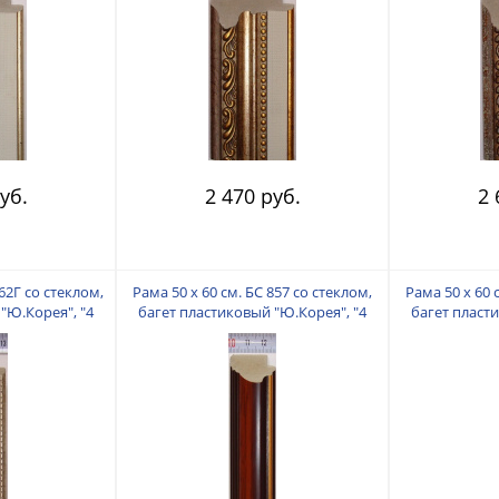
уб.
2 470 руб.
2 
62Г со стеклом,
Рама 50 х 60 см. БС 857 со стеклом,
Рама 50 х 60 
"Ю.Корея", "4
багет пластиковый "Ю.Корея", "4
багет пласт
"
пальца"