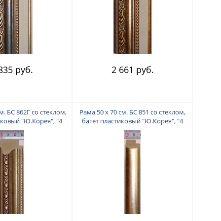
835 руб.
2 661 руб.
м. БС 862Г со стеклом,
Рама 50 х 70 см. БС 851 со стеклом,
иковый "Ю.Корея", "4
багет пластиковый "Ю.Корея", "4
пальца"
пальца"