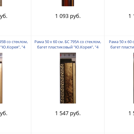
уб.
1 093 руб.
1 
795В со стеклом,
Рама 50 х 60 см. БС 795А со стеклом,
Рама 50 х 60 
"Ю.Корея", "4
багет пластиковый "Ю.Корея", "4
багет пласт
"
пальца"
уб.
1 547 руб.
1 