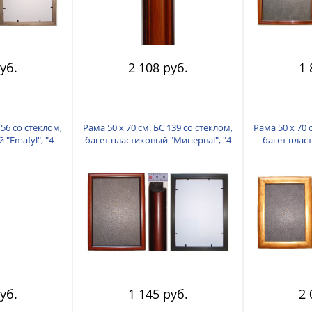
уб.
2 108 руб.
1 
156 со стеклом,
Рама 50 х 70 см. БС 139 со стеклом,
Рама 50 х 70 
 "Emafyl", "4
багет пластиковый "Минерваl", "4
багет пласт
"
пальца"
уб.
1 145 руб.
2 